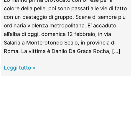
colore della pelle, poi sono passati alle vie di fatto
con un pestaggio di gruppo. Scene di sempre più
ordinaria violenza metropolitana. E’ accaduto
all’alba di oggi, domenica 12 febbraio, in via
Salaria a Monterotondo Scalo, in provincia di
Roma. La vittima è Danilo Da Graca Rocha, […]
MONTEROTONDO
Leggi tutto »
–
“Negro
di
merda”,
pestato
l’italiano
di