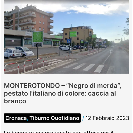
MONTEROTONDO – “Negro di merda”,
pestato l’italiano di colore: caccia al
branco
Cronaca
,
Tiburno Quotidiano
/
12 Febbraio 2023
Lo hanno prima provocato con offese per il