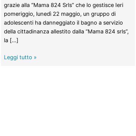
grazie alla “Mama 824 Srls” che lo gestisce Ieri
pomeriggio, lunedì 22 maggio, un gruppo di
adolescenti ha danneggiato il bagno a servizio
della cittadinanza allestito dalla “Mama 824 srls”,
la […]
GUIDONIA -
Leggi tutto »
Vandali
al
parco
pubblico,
demolito
il
muro
del