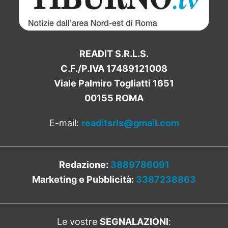
READIT S.R.L.S.
C.F./P.IVA 17489121008
Viale Palmiro Togliatti 1651
00155 ROMA
E-mail:
readitsrls@gmail.com
Redazione:
3889786091
Marketing e Pubblicità:
3387238863
Le vostre
SEGNALAZIONI
: