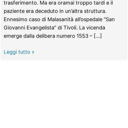
trasferimento. Ma era oramai troppo tardi e il
paziente era deceduto in un’altra struttura.
Ennesimo caso di Malasanità all’ospedale “San
Giovanni Evangelista” di Tivoli. La vicenda
emerge dalla delibera numero 1553 – […]
TIVOLI -
Leggi tutto »
Diagnosi
tardiva,
il
paziente
muore:
125
mila
euro
di