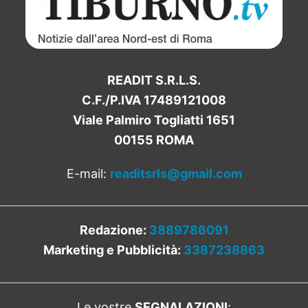
READIT S.R.L.S.
C.F./P.IVA 17489121008
Viale Palmiro Togliatti 1651
00155 ROMA
E-mail:
readitsrls@gmail.com
Redazione:
3889786091
Marketing e Pubblicità:
3387238863
Le vostre
SEGNALAZIONI
: