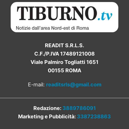
READIT S.R.L.S.
C.F./P.IVA 17489121008
Viale Palmiro Togliatti 1651
00155 ROMA
E-mail:
readitsrls@gmail.com
Redazione:
3889786091
Marketing e Pubblicità:
3387238863