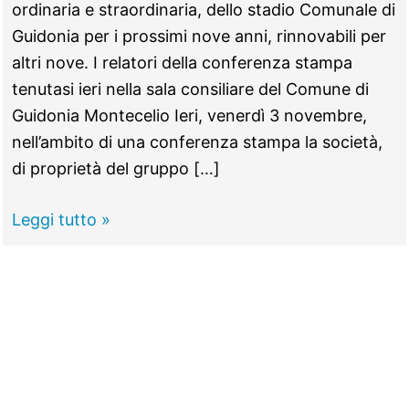
ordinaria e straordinaria, dello stadio Comunale di
Guidonia per i prossimi nove anni, rinnovabili per
altri nove. I relatori della conferenza stampa
tenutasi ieri nella sala consiliare del Comune di
Guidonia Montecelio Ieri, venerdì 3 novembre,
nell’ambito di una conferenza stampa la società,
di proprietà del gruppo […]
GUIDONIA
Leggi tutto »
–
Stadio
comunale,
arriva
la
Serie
C: