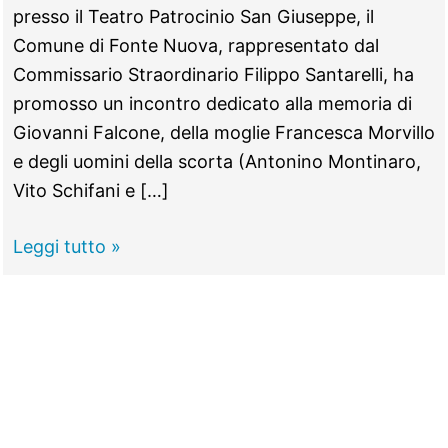
presso il Teatro Patrocinio San Giuseppe, il
Comune di Fonte Nuova, rappresentato dal
Commissario Straordinario Filippo Santarelli, ha
promosso un incontro dedicato alla memoria di
Giovanni Falcone, della moglie Francesca Morvillo
e degli uomini della scorta (Antonino Montinaro,
Vito Schifani e […]
FONTE
Leggi tutto »
NUOVA
–
Capaci,
33
anni
dopo: