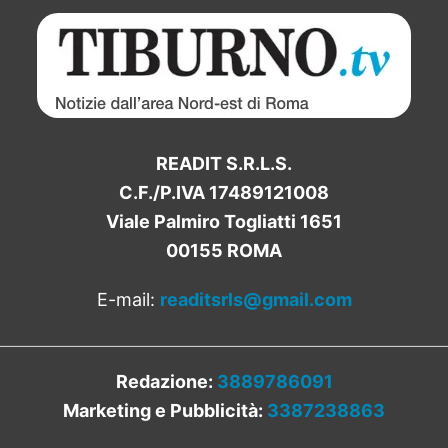
READIT S.R.L.S.
C.F./P.IVA 17489121008
Viale Palmiro Togliatti 1651
00155 ROMA
E-mail:
readitsrls@gmail.com
Redazione:
3889786091
Marketing e Pubblicità:
3387238863