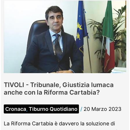
percepita
indebitamente,
tutti
assolti:
il
reato
è
prescritto
TIVOLI - Tribunale, Giustizia lumaca
anche con la Riforma Cartabia?
Cronaca
,
Tiburno Quotidiano
/
20 Marzo 2023
La Riforma Cartabia è davvero la soluzione di