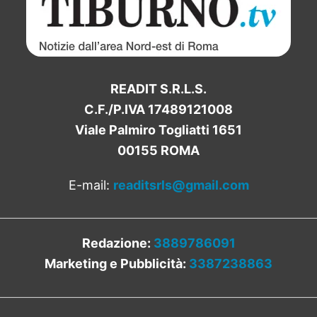
READIT S.R.L.S.
C.F./P.IVA 17489121008
Viale Palmiro Togliatti 1651
00155 ROMA
E-mail:
readitsrls@gmail.com
Redazione:
3889786091
Marketing e Pubblicità:
3387238863