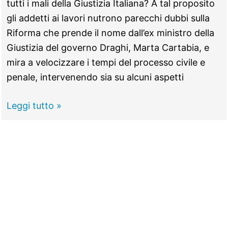
tutti i mali della Giustizia Italiana? A tal proposito
gli addetti ai lavori nutrono parecchi dubbi sulla
Riforma che prende il nome dall’ex ministro della
Giustizia del governo Draghi, Marta Cartabia, e
mira a velocizzare i tempi del processo civile e
penale, intervenendo sia su alcuni aspetti
TIVOLI -
Leggi tutto »
Tribunale,
Giustizia
lumaca
anche
con
la
Riforma
Cartabia?