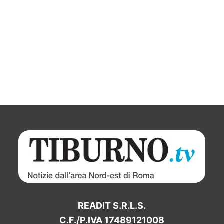
READIT S.R.L.S.
C.F./P.IVA 17489121008