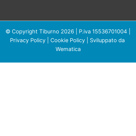
© Copyright Tiburno 2026 | P.iva 15536701004 |
Privacy Policy
|
Cookie Policy
| Sviluppato da
Wematica