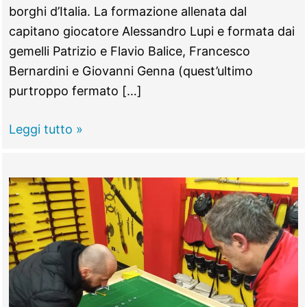
borghi d’Italia. La formazione allenata dal
capitano giocatore Alessandro Lupi e formata dai
gemelli Patrizio e Flavio Balice, Francesco
Bernardini e Giovanni Genna (quest’ultimo
purtroppo fermato […]
“Guerin
Leggi tutto »
Subbuteo”,
Fonte
Nuova
trionfa
a
Vitorchiano