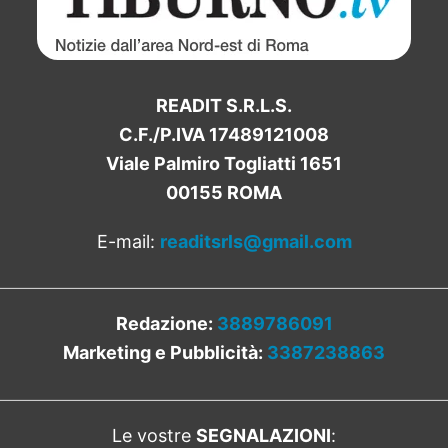
READIT S.R.L.S.
C.F./P.IVA 17489121008
Viale Palmiro Togliatti 1651
00155 ROMA
E-mail:
readitsrls@gmail.com
Redazione:
3889786091
Marketing e Pubblicità:
3387238863
Le vostre
SEGNALAZIONI
: