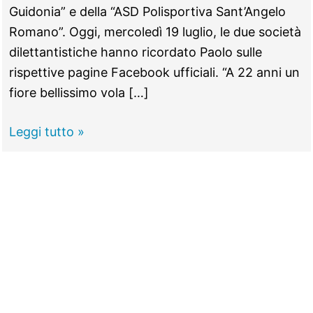
Guidonia” e della “ASD Polisportiva Sant’Angelo
Romano”. Oggi, mercoledì 19 luglio, le due società
dilettantistiche hanno ricordato Paolo sulle
rispettive pagine Facebook ufficiali. “A 22 anni un
fiore bellissimo vola […]
GUIDONIA -
Leggi tutto »
Calcio
in
lutto,
Paolo
Magnifici
muore
a
22