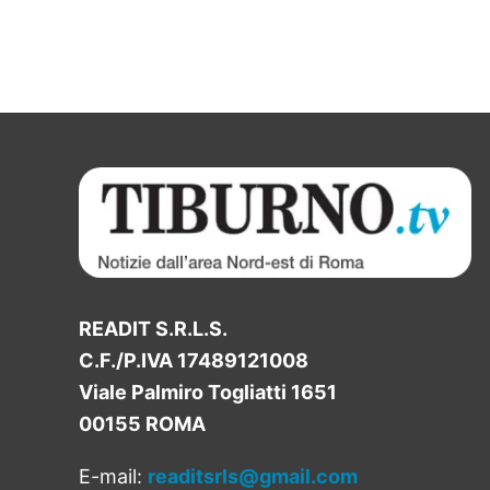
READIT S.R.L.S.
C.F./P.IVA 17489121008
Viale Palmiro Togliatti 1651
00155 ROMA
E-mail:
readitsrls@gmail.com