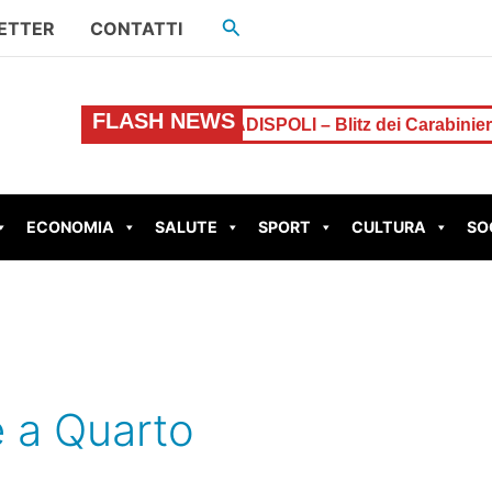
Cerca
ETTER
CONTATTI
FLASH NEWS
tta l’allarme
LADISPOLI – Blitz dei Carabinieri in un c
ECONOMIA
SALUTE
SPORT
CULTURA
SO
e a Quarto