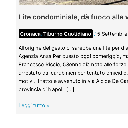
Lite condominiale, dà fuoco alla 
Cronaca
,
Tiburno Quotidiano
/
5 Settembre
All’origine del gesto ci sarebbe una lite per di
Agenzia Ansa Per questo oggi pomeriggio, ma
Francesco Riccio, 53enne già noto alle forze d
arrestato dai carabinieri per tentato omicidio,
motivi. Il fatto è avvenuto in via Alcide De Ga
provincia di Napoli. […]
Lite
Leggi tutto »
condominiale,
dà