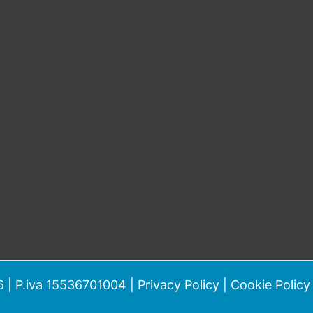
 | P.iva 15536701004 |
Privacy Policy
|
Cookie Policy