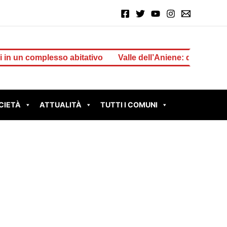
omplesso abitativo
Valle dell’Aniene: dalla Regione 1 mil
CIETÀ
ATTUALITÀ
TUTTI I COMUNI