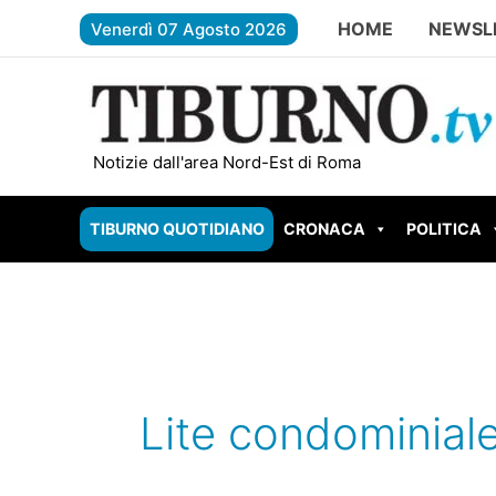
Vai
HOME
NEWSL
Venerdì 07 Agosto 2026
al
contenuto
ROMA – Carburante contaminato, sca
Notizie dall'area Nord-Est di Roma
TIBURNO QUOTIDIANO
CRONACA
POLITICA
Lite condominial