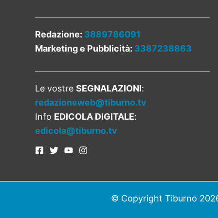
Redazione:
3889786091
Marketing e Pubblicità:
3387238863
Le vostre
SEGNALAZIONI
:
redazioneweb@tiburno.tv
Info
EDICOLA DIGITALE
:
edicola@tiburno.tv
© Copyright Tiburno 2026