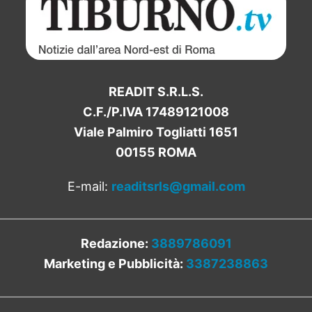
READIT S.R.L.S.
C.F./P.IVA 17489121008
Viale Palmiro Togliatti 1651
00155 ROMA
E-mail:
readitsrls@gmail.com
Redazione:
3889786091
Marketing e Pubblicità:
3387238863