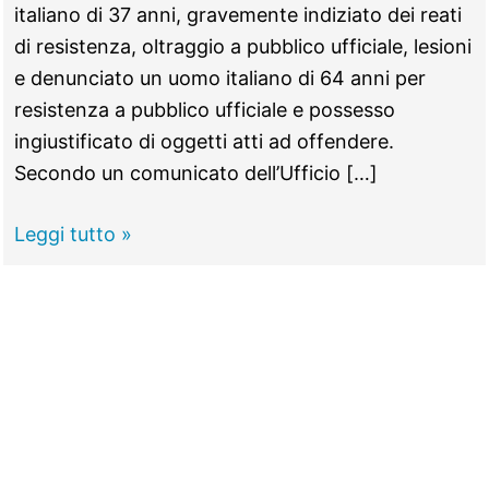
italiano di 37 anni, gravemente indiziato dei reati
di resistenza, oltraggio a pubblico ufficiale, lesioni
e denunciato un uomo italiano di 64 anni per
resistenza a pubblico ufficiale e possesso
ingiustificato di oggetti atti ad offendere.
Secondo un comunicato dell’Ufficio […]
GUIDONIA
Leggi tutto »
–
Lite
tra
parenti
davanti
alla
caserma
dei