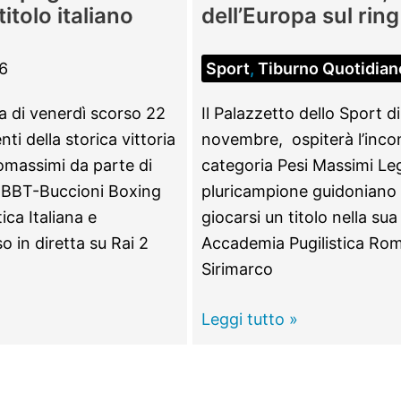
itolo italiano
dell’Europa sul ring
6
Sport
,
Tiburno Quotidian
la di venerdì scorso 22
Il Palazzetto dello Sport d
i della storica vittoria
novembre, ospiterà l’incon
omassimi da parte di
categoria Pesi Massimi Legge
 BBT-Buccioni Boxing
pluricampione guidoniano 
ica Italiana e
giocarsi un titolo nella su
 in diretta su Rai 2
Accademia Pugilistica Roma
Sirimarco
GUIDONIA
Leggi tutto »
–
Boxe,
Luca