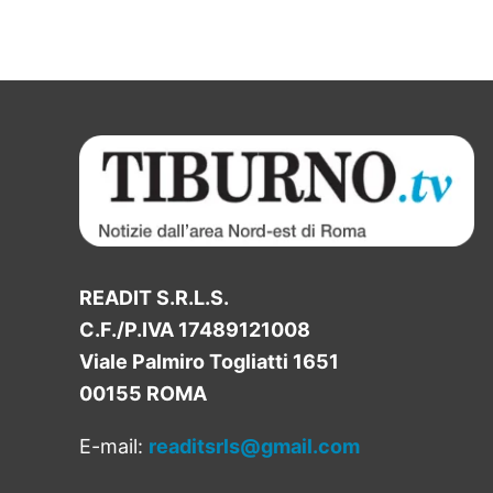
READIT S.R.L.S.
C.F./P.IVA 17489121008
Viale Palmiro Togliatti 1651
00155 ROMA
E-mail:
readitsrls@gmail.com