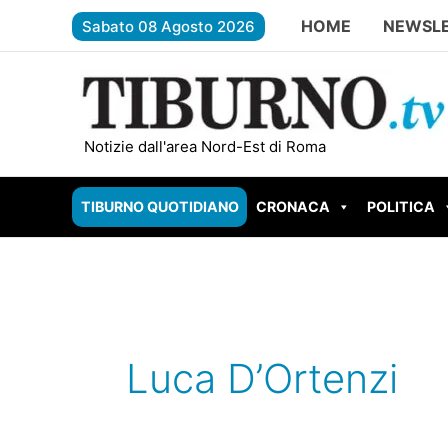
Vai
HOME
NEWSL
Sabato 08 Agosto 2026
al
contenuto
TIVOLI – Due scout feriti dal fulmine 
Notizie dall'area Nord-Est di Roma
TIBURNO QUOTIDIANO
CRONACA
POLITICA
Luca D’Ortenzi