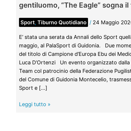
gentiluomo, “The Eagle” sogna il t
Sport
,
Tiburno Quotidiano
/
24 Maggio 202
E’ stata una serata da Annali dello Sport quel
maggio, al PalaSport di Guidonia. Due moment
del titolo di Campione d’Europa Ebu dei Medi
Luca D’Ortenzi Un evento organizzato dalla
Team col patrocinio della Federazione Pugilist
del Comune di Guidonia Montecelio, trasmesso
Sport e […]
GUIDONIA
Leggi tutto »
–
Nella
storica