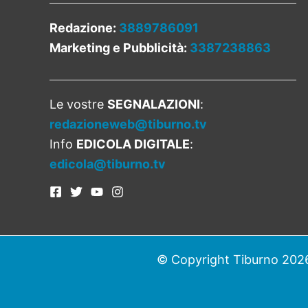
Redazione:
3889786091
Marketing e Pubblicità:
3387238863
Le vostre
SEGNALAZIONI
:
redazioneweb@tiburno.tv
Info
EDICOLA DIGITALE
:
edicola@tiburno.tv
© Copyright Tiburno 2026