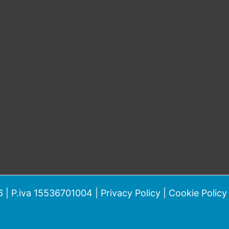
 | P.iva 15536701004 |
Privacy Policy
|
Cookie Policy