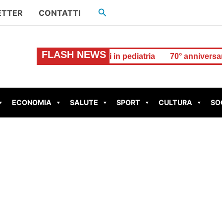
Cerca
ETTER
CONTATTI
FLASH NEWS
a Subiaco ricoverati in pediatria
70° anniversario della tr
ECONOMIA
SALUTE
SPORT
CULTURA
SO