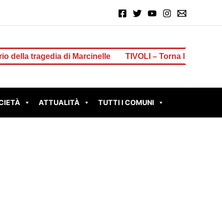
agedia di Marcinelle
TIVOLI – Torna la Festa Patronale d
CIETÀ
ATTUALITÀ
TUTTI I COMUNI