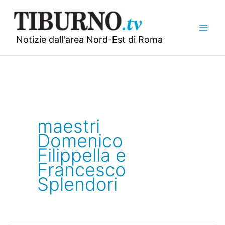
Vai
al
contenuto
Notizie dall'area Nord-Est di Roma
maestri
Domenico
Filippella e
Francesco
Splendori