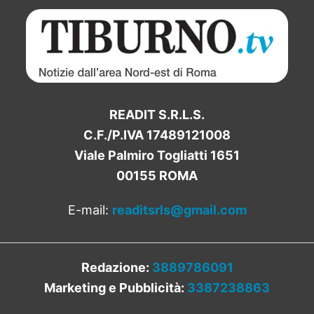
READIT S.R.L.S.
C.F./P.IVA 17489121008
Viale Palmiro Togliatti 1651
00155 ROMA
E-mail:
readitsrls@gmail.com
Redazione:
3889786091
Marketing e Pubblicità:
3387238863