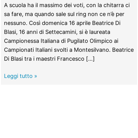
A scuola ha il massimo dei voti, con la chitarra ci
sa fare, ma quando sale sul ring non ce n’è per
nessuno. Così domenica 16 aprile Beatrice Di
Blasi, 16 anni di Settecamini, si è laureata
Campionessa Italiana di Pugilato Olimpico ai
Campionati Italiani svolti a Montesilvano. Beatrice
Di Blasi tra i maestri Francesco […]
GUIDONIA -
Leggi tutto »
Boxe,
Beatrice
Di
Blasi
è
Campionessa