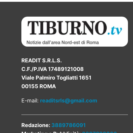
READIT S.R.L.S.
C.F./P.IVA 17489121008
Viale Palmiro Togliatti 1651
00155 ROMA
E-mail:
readitsrls@gmail.com
Redazione:
3889786091