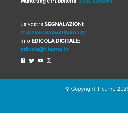
Marketing e Pubblicità:
3387238863
Le vostre
SEGNALAZIONI
:
redazioneweb@tiburno.tv
Info
EDICOLA DIGITALE
:
edicola@tiburno.tv
© Copyright Tiburno 2026