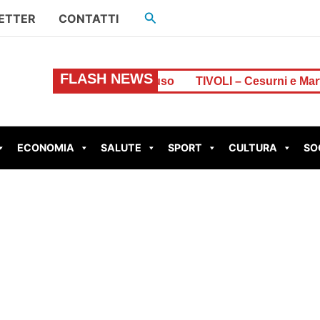
Cerca
ETTER
CONTATTI
FLASH NEWS
ne di euro, resta chiuso
TIVOLI – Cesurni e Martellona
ECONOMIA
SALUTE
SPORT
CULTURA
SO