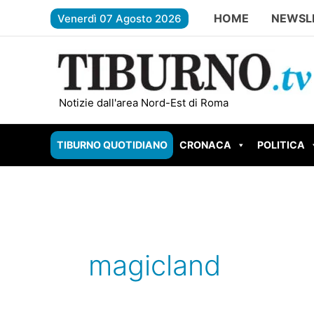
Vai
HOME
NEWSL
Venerdì 07 Agosto 2026
al
contenuto
TIVOLI – Parco Begozzi da un milio
Notizie dall'area Nord-Est di Roma
TIBURNO QUOTIDIANO
CRONACA
POLITICA
magicland