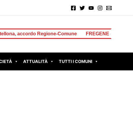
, accordo Regione-Comune
FREGENE – Accoltella il padre
CIETÀ
ATTUALITÀ
TUTTI I COMUNI