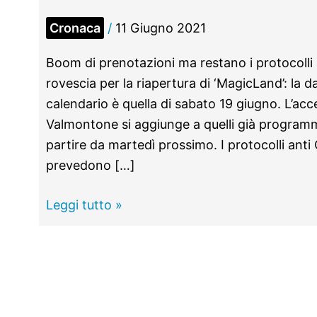
Cronaca
/
11 Giugno 2021
Boom di prenotazioni ma restano i protocolli
rovescia per la riapertura di ‘MagicLand’: la 
calendario è quella di sabato 19 giugno. L’acce
Valmontone si aggiunge a quelli già programmat
partire da martedì prossimo. I protocolli anti
prevedono […]
Riaprono
Leggi tutto »
i
parchi
divertimento