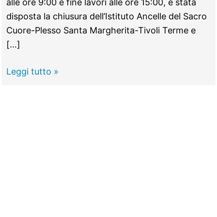
alle ore 9:00 e fine lavori alle ore 15:00, è stata
disposta la chiusura dell’Istituto Ancelle del Sacro
Cuore-Plesso Santa Margherita-Tivoli Terme e
[…]
TIVOLI
Leggi tutto »
–
Manca
la
luce
per
6
ore,
a
Bagni
chiudono