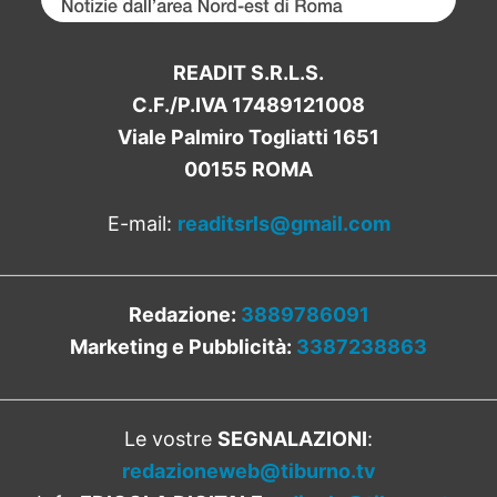
READIT S.R.L.S.
C.F./P.IVA 17489121008
Viale Palmiro Togliatti 1651
00155 ROMA
E-mail:
readitsrls@gmail.com
Redazione:
3889786091
Marketing e Pubblicità:
3387238863
Le vostre
SEGNALAZIONI
:
redazioneweb@tiburno.tv