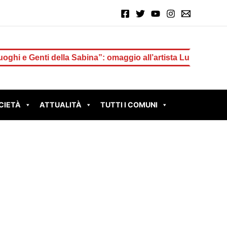
ti della Sabina”: omaggio all’artista Ludovico Prosseda
CIETÀ
ATTUALITÀ
TUTTI I COMUNI