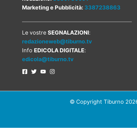
Marketing e Pubblicità:
3387238863
Le vostre
SEGNALAZIONI
:
redazioneweb@tiburno.tv
Info
EDICOLA DIGITALE
:
edicola@tiburno.tv
© Copyright Tiburno 2026