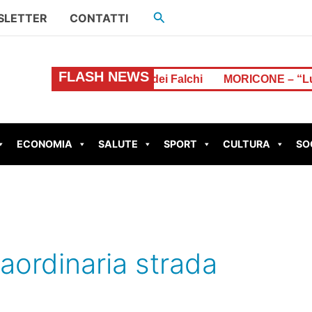
Cerca
SLETTER
CONTATTI
FLASH NEWS
o pusher nella rete dei Falchi
MORICONE – “Luoghi e Gen
ECONOMIA
SALUTE
SPORT
CULTURA
SO
aordinaria strada