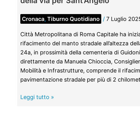
della via per Sant’Angelo
Cronaca
,
Tiburno Quotidiano
/
7 Luglio 202
Città Metropolitana di Roma Capitale ha iniziat
rifacimento del manto stradale all’altezza del
24a, in prossimità della cementeria di Guidoni
direttamente da Manuela Chioccia, Consigliera
Mobilità e Infrastrutture, comprende il rifacim
pavimentazione stradale per più di 2 chilomet
GUIDONIA
Leggi tutto »
–
Viabilità,
manutenzione
straordinaria