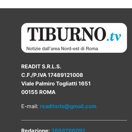
READIT S.R.L.S.
C.F./P.IVA 17489121008
Viale Palmiro Togliatti 1651
00155 ROMA
E-mail:
readitsrls@gmail.com
Redazione:
3889786091