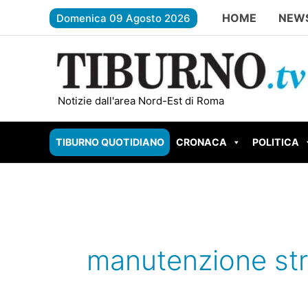
Vai
HOME
NEW
Domenica 09 Agosto 2026
al
contenuto
ROMA EST – Lotta alla droga, quattr
Notizie dall'area Nord-Est di Roma
TIBURNO QUOTIDIANO
CRONACA
POLITICA
manutenzione str