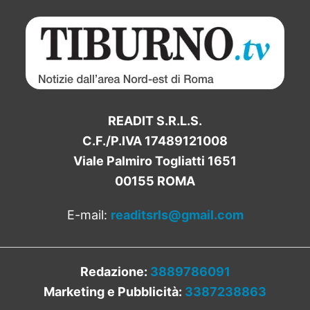
READIT S.R.L.S.
C.F./P.IVA 17489121008
Viale Palmiro Togliatti 1651
00155 ROMA
E-mail:
readitsrls@gmail.com
Redazione:
3889786091
Marketing e Pubblicità:
3387238863