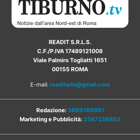
READIT S.R.L.S.
C.F./P.IVA 17489121008
Viale Palmiro Togliatti 1651
00155 ROMA
E-mail:
readitsrls@gmail.com
Redazione:
3889786091
Marketing e Pubblicità:
3387238863