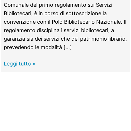
Comunale del primo regolamento sui Servizi
Bibliotecari, è in corso di sottoscrizione la
convenzione con il Polo Bibliotecario Nazionale. Il
regolamento disciplina i servizi bibliotecari, a
garanzia sia dei servizi che del patrimonio librario,
prevedendo le modalità […]
Guidonia
Leggi tutto »
–
Al
via
nuovi
progetti
per
le