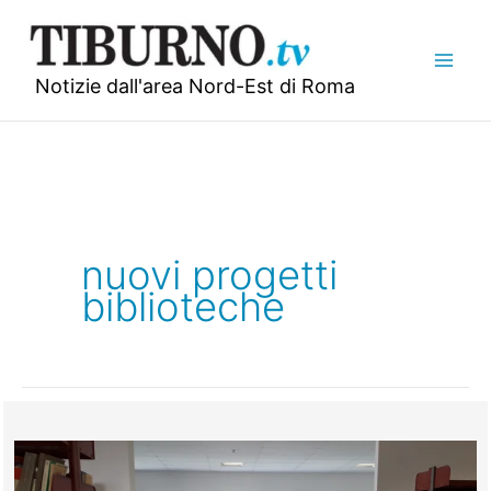
Vai
al
contenuto
Notizie dall'area Nord-Est di Roma
nuovi progetti
biblioteche