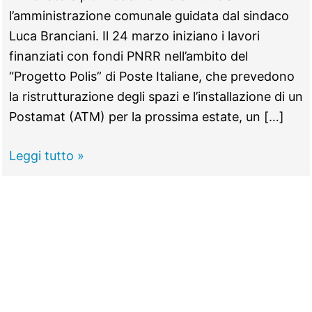
l’amministrazione comunale guidata dal sindaco
Luca Branciani. Il 24 marzo iniziano i lavori
finanziati con fondi PNRR nell’ambito del
“Progetto Polis” di Poste Italiane, che prevedono
la ristrutturazione degli spazi e l’installazione di un
Postamat (ATM) per la prossima estate, un […]
MONTELIBRETTI
Leggi tutto »
–
La
Posta
chiude
un
mese
e