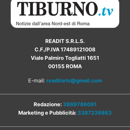
READIT S.R.L.S.
C.F./P.IVA 17489121008
Viale Palmiro Togliatti 1651
00155 ROMA
E-mail:
readitsrls@gmail.com
Redazione:
3889786091
Marketing e Pubblicità:
3387238863