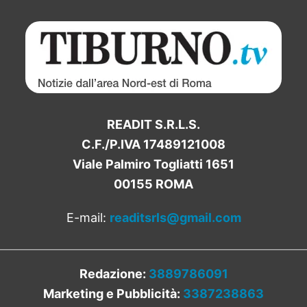
READIT S.R.L.S.
C.F./P.IVA 17489121008
Viale Palmiro Togliatti 1651
00155 ROMA
E-mail:
readitsrls@gmail.com
Redazione:
3889786091
Marketing e Pubblicità:
3387238863