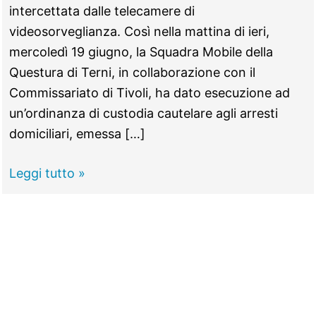
intercettata dalle telecamere di
videosorveglianza. Così nella mattina di ieri,
mercoledì 19 giugno, la Squadra Mobile della
Questura di Terni, in collaborazione con il
Commissariato di Tivoli, ha dato esecuzione ad
un’ordinanza di custodia cautelare agli arresti
domiciliari, emessa […]
TIVOLI
Leggi tutto »
–
Razzie
a
Terni,
presi
i
“trasfertisti”