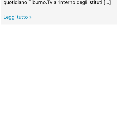
quotidiano Tiburno.Tv all’interno degli istituti […]
TIVOLI
Leggi tutto »
GUIDONIA
–
Cellulare
a
scuola,
all’istituto
“Fermi-
Olivieri”
niente
gite
e
lavori
socialmente