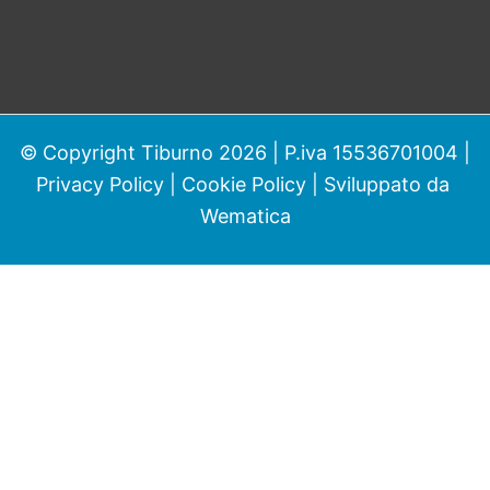
© Copyright Tiburno 2026 | P.iva 15536701004 |
Privacy Policy
|
Cookie Policy
| Sviluppato da
Wematica