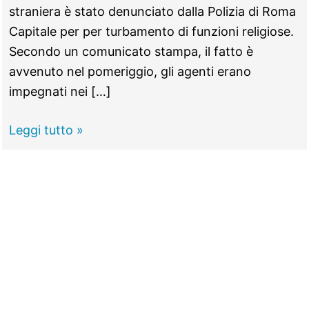
straniera è stato denunciato dalla Polizia di Roma
Capitale per per turbamento di funzioni religiose.
Secondo un comunicato stampa, il fatto è
avvenuto nel pomeriggio, gli agenti erano
impegnati nei […]
Dà
Leggi tutto »
in
escandescenze
tra
i
pellegrini
a
San
Pietro: