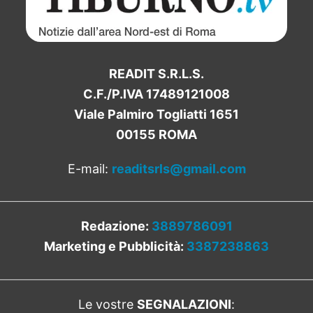
READIT S.R.L.S.
C.F./P.IVA 17489121008
Viale Palmiro Togliatti 1651
00155 ROMA
E-mail:
readitsrls@gmail.com
Redazione:
3889786091
Marketing e Pubblicità:
3387238863
Le vostre
SEGNALAZIONI
: