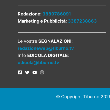
Redazione:
3889786091
Marketing e Pubblicità:
3387238863
Le vostre
SEGNALAZIONI
:
redazioneweb@tiburno.tv
Info
EDICOLA DIGITALE
:
edicola@tiburno.tv
© Copyright Tiburno 2026