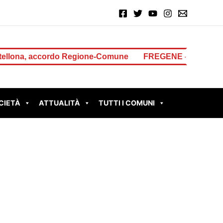
 accordo Regione-Comune
FREGENE – Accoltella il padre 
CIETÀ
ATTUALITÀ
TUTTI I COMUNI