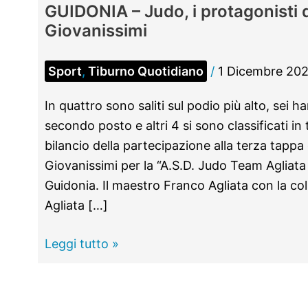
GUIDONIA – Judo, i protagonisti 
Giovanissimi
Sport
,
Tiburno Quotidiano
/
1 Dicembre 20
In quattro sono saliti sul podio più alto, sei h
secondo posto e altri 4 si sono classificati in t
bilancio della partecipazione alla terza tapp
Giovanissimi per la “A.S.D. Judo Team Agliata
Guidonia. Il maestro Franco Agliata con la col
Agliata […]
GUIDONIA
Leggi tutto »
–
Judo,
i