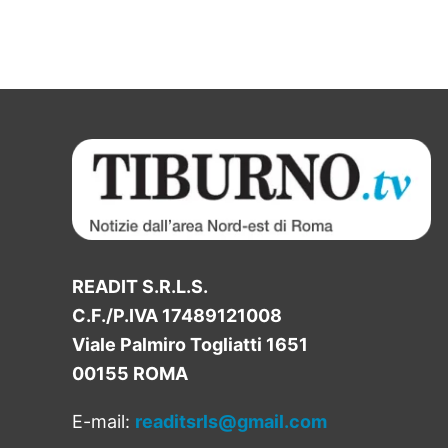
READIT S.R.L.S.
C.F./P.IVA 17489121008
Viale Palmiro Togliatti 1651
00155 ROMA
E-mail:
readitsrls@gmail.com