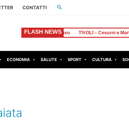
Cerca
ETTER
CONTATTI
FLASH NEWS
e di euro, resta chiuso
TIVOLI – Cesurni e Martellona,
ECONOMIA
SALUTE
SPORT
CULTURA
SO
iata