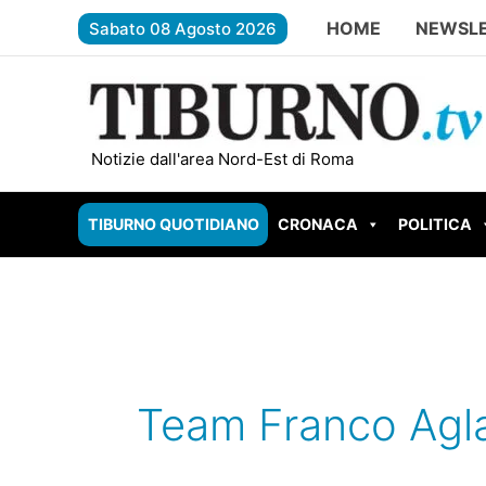
Vai
HOME
NEWSL
Sabato 08 Agosto 2026
al
contenuto
TIVOLI – Parco Begozzi da un milion
Notizie dall'area Nord-Est di Roma
TIBURNO QUOTIDIANO
CRONACA
POLITICA
Team Franco Agla