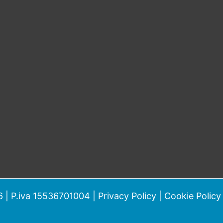
 | P.iva 15536701004 |
Privacy Policy
|
Cookie Policy