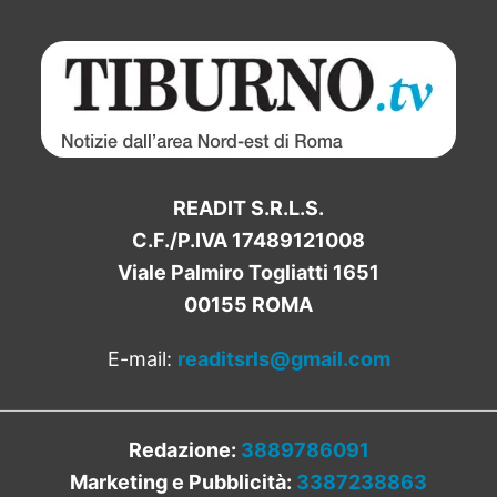
READIT S.R.L.S.
C.F./P.IVA 17489121008
Viale Palmiro Togliatti 1651
00155 ROMA
E-mail:
readitsrls@gmail.com
Redazione:
3889786091
Marketing e Pubblicità:
3387238863