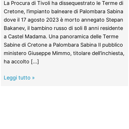
La Procura di Tivoli ha dissequestrato le Terme di
Cretone, l’impianto balneare di Palombara Sabina
dove il 17 agosto 2023 è morto annegato Stepan
Bakanev, il bambino russo di soli 8 anni residente
a Castel Madama. Una panoramica delle Terme
Sabine di Cretone a Palombara Sabina Il pubblico
ministero Giuseppe Mimmo, titolare dell’inchiesta,
ha accolto […]
PALOMBARA
Leggi tutto »
SABINA
–
Bimbo
annegato
alle
Terme,