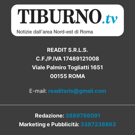
READIT S.R.L.S.
C.F./P.IVA 17489121008
Viale Palmiro Togliatti 1651
00155 ROMA
E-mail:
readitsrls@gmail.com
Redazione:
3889786091
Marketing e Pubblicità:
3387238863