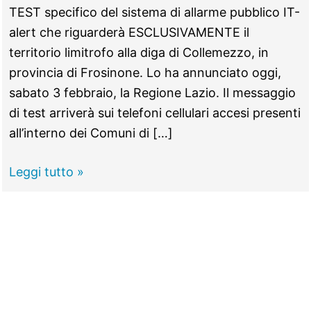
TEST specifico del sistema di allarme pubblico IT-
alert che riguarderà ESCLUSIVAMENTE il
territorio limitrofo alla diga di Collemezzo, in
provincia di Frosinone. Lo ha annunciato oggi,
sabato 3 febbraio, la Regione Lazio. Il messaggio
di test arriverà sui telefoni cellulari accesi presenti
all’interno dei Comuni di […]
“It
Leggi tutto »
Alert”,
martedì
il
test
del
sistema