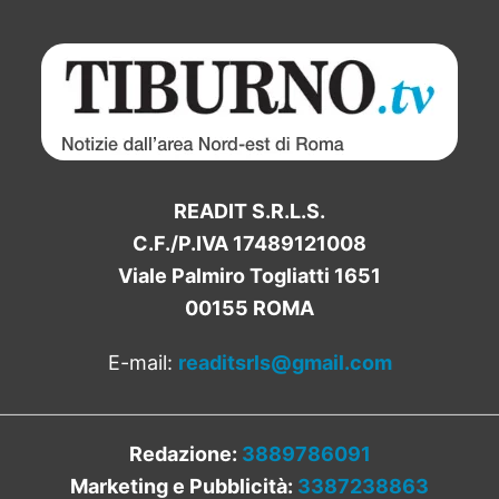
READIT S.R.L.S.
C.F./P.IVA 17489121008
Viale Palmiro Togliatti 1651
00155 ROMA
E-mail:
readitsrls@gmail.com
Redazione:
3889786091
Marketing e Pubblicità:
3387238863