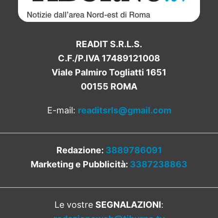
READIT S.R.L.S.
C.F./P.IVA 17489121008
Viale Palmiro Togliatti 1651
00155 ROMA
E-mail:
readitsrls@gmail.com
Redazione:
3889786091
Marketing e Pubblicità:
3387238863
Le vostre
SEGNALAZIONI
: