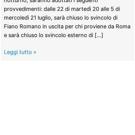
notturno, saranno adottati i seguenti
provvedimenti: dalle 22 di martedì 20 alle 5 di
mercoledì 21 luglio, sarà chiuso lo svincolo di
Fiano Romano in uscita per chi proviene da Roma
e sarà chiuso lo svincolo esterno di […]
Fiano
Leggi tutto »
Romano.
Nuove
chiusure
sulla
diramazione
Roma
nord