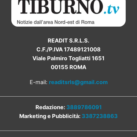
READIT S.R.L.S.
C.F./P.IVA 17489121008
Viale Palmiro Togliatti 1651
00155 ROMA
E-mail:
readitsrls@gmail.com
Redazione:
3889786091
Marketing e Pubblicità:
3387238863