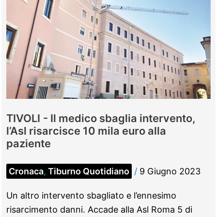
dell’Asl
diventa
proprietà
di
un
privato
TIVOLI - Il medico sbaglia intervento,
l’Asl risarcisce 10 mila euro alla
paziente
Cronaca
,
Tiburno Quotidiano
/
9 Giugno 2023
Un altro intervento sbagliato e l’ennesimo
risarcimento danni. Accade alla Asl Roma 5 di