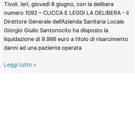
Tivoli. Ieri, giovedì 8 giugno, con la delibera
numero 1092 – CLICCA E LEGGI LA DELIBERA - il
Direttore Generale dell’Azienda Sanitaria Locale
Giorgio Giulio Santonocito ha disposto la
liquidazione di 9.986 euro a titolo di risarcimento
danni ad una paziente operata
TIVOLI -
Leggi tutto »
Il
medico
sbaglia
intervento,
l’Asl
risarcisce
10
mila