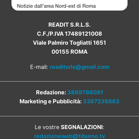
READIT S.R.L.S.
C.F./P.IVA 17489121008
Viale Palmiro Togliatti 1651
00155 ROMA
E-mail:
readitsrls@gmail.com
Redazione:
3889786091
Marketing e Pubblicità:
3387238863
Le vostre
SEGNALAZIONI
:
redazioneweb@tiburno.tv