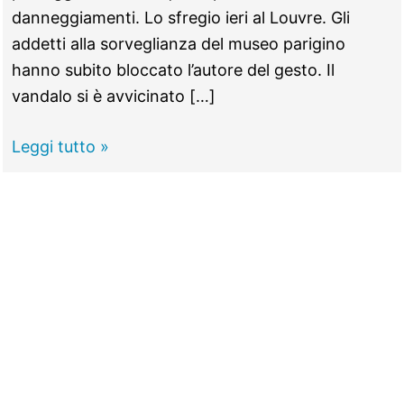
danneggiamenti. Lo sfregio ieri al Louvre. Gli
addetti alla sorveglianza del museo parigino
hanno subito bloccato l’autore del gesto. Il
vandalo si è avvicinato […]
Torta
Leggi tutto »
in
faccia
a
Monna
Lisa