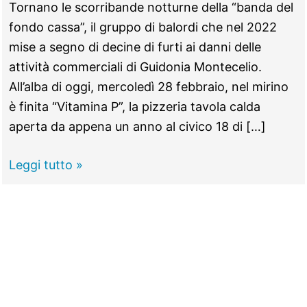
Tornano le scorribande notturne della “banda del
fondo cassa”, il gruppo di balordi che nel 2022
mise a segno di decine di furti ai danni delle
attività commerciali di Guidonia Montecelio.
All’alba di oggi, mercoledì 28 febbraio, nel mirino
è finita “Vitamina P”, la pizzeria tavola calda
aperta da appena un anno al civico 18 di […]
FONTE
Leggi tutto »
NUOVA
–
Strappano
la
serranda
e
fanno