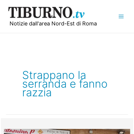
Vai
al
contenuto
Notizie dall'area Nord-Est di Roma
Strappano la
serranda e fanno
razzia