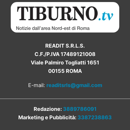
READIT S.R.L.S.
C.F./P.IVA 17489121008
Viale Palmiro Togliatti 1651
00155 ROMA
E-mail:
readitsrls@gmail.com
Redazione:
3889786091
Marketing e Pubblicità:
3387238863