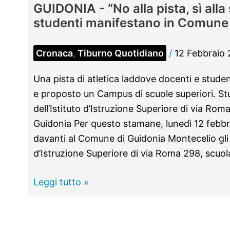
GUIDONIA - “No alla pista, sì alla 
studenti manifestano in Comune
Cronaca
,
Tiburno Quotidiano
/
12 Febbraio
Una pista di atletica laddove docenti e stud
e proposto un Campus di scuole superiori. St
dell’Istituto d’Istruzione Superiore di via Ro
Guidonia Per questo stamane, lunedì 12 febb
davanti al Comune di Guidonia Montecelio gli s
d’Istruzione Superiore di via Roma 298, scuol
GUIDONIA -
Leggi tutto »
“No
alla
pista,