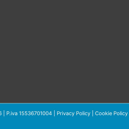
 | P.iva 15536701004 |
Privacy Policy
|
Cookie Policy