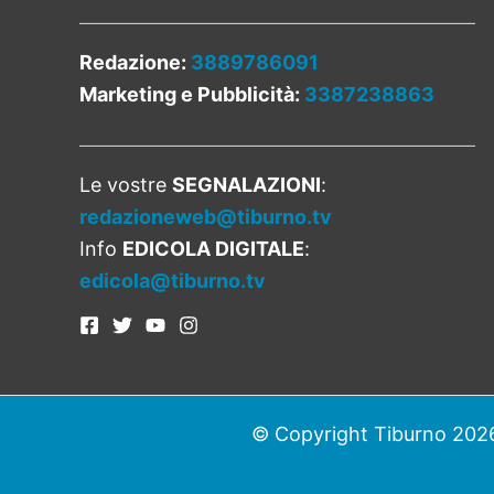
Redazione:
3889786091
Marketing e Pubblicità:
3387238863
Le vostre
SEGNALAZIONI
:
redazioneweb@tiburno.tv
Info
EDICOLA DIGITALE
:
edicola@tiburno.tv
© Copyright Tiburno 2026