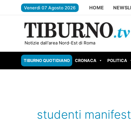
Vai
HOME
NEWSL
Venerdì 07 Agosto 2026
al
contenuto
ROMA – Carburante contaminato, s
Notizie dall'area Nord-Est di Roma
TIBURNO QUOTIDIANO
CRONACA
POLITICA
studenti manifes