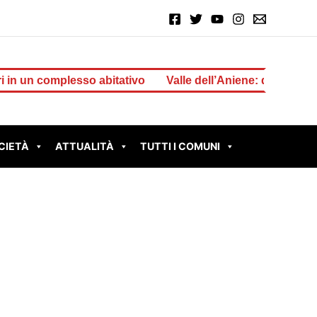
 complesso abitativo
Valle dell’Aniene: dalla Regione 1 m
CIETÀ
ATTUALITÀ
TUTTI I COMUNI