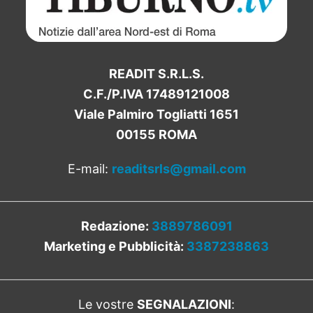
READIT S.R.L.S.
C.F./P.IVA 17489121008
Viale Palmiro Togliatti 1651
00155 ROMA
E-mail:
readitsrls@gmail.com
Redazione:
3889786091
Marketing e Pubblicità:
3387238863
Le vostre
SEGNALAZIONI
: