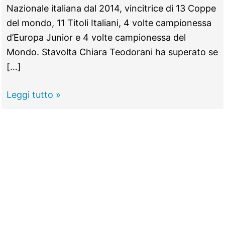
Nazionale italiana dal 2014, vincitrice di 13 Coppe
del mondo, 11 Titoli Italiani, 4 volte campionessa
d’Europa Junior e 4 volte campionessa del
Mondo. Stavolta Chiara Teodorani ha superato se
[…]
GUIDONIA
Leggi tutto »
–
Kick
Boxing,
Chiara
Teodorani
vince
la
Coppa