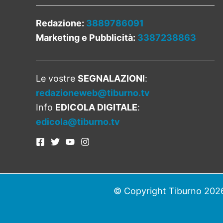
Redazione:
3889786091
Marketing e Pubblicità:
3387238863
Le vostre
SEGNALAZIONI
:
redazioneweb@tiburno.tv
Info
EDICOLA DIGITALE
:
edicola@tiburno.tv
© Copyright Tiburno 2026