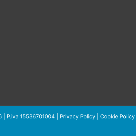
 | P.iva 15536701004 |
Privacy Policy
|
Cookie Policy