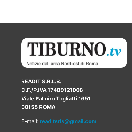
READIT S.R.L.S.
C.F./P.IVA 17489121008
Viale Palmiro Togliatti 1651
00155 ROMA
E-mail:
readitsrls@gmail.com