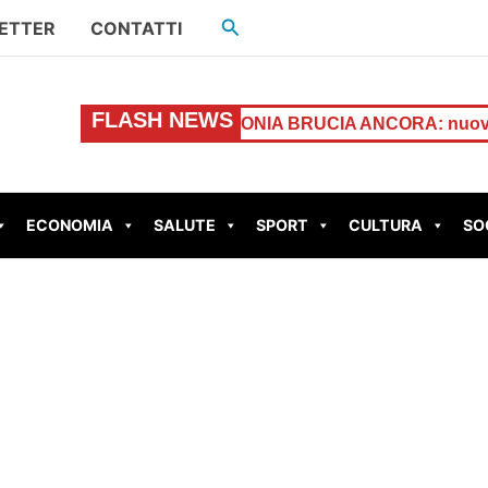
Cerca
ETTER
CONTATTI
FLASH NEWS
sotto casa
GUIDONIA BRUCIA ANCORA: nuovo incendio 
ECONOMIA
SALUTE
SPORT
CULTURA
SO