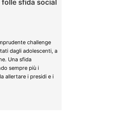
folle sfida social
 imprudente challenge
tati dagli adolescenti, a
one. Una sfida
ndo sempre più i
 allertare i presidi e i