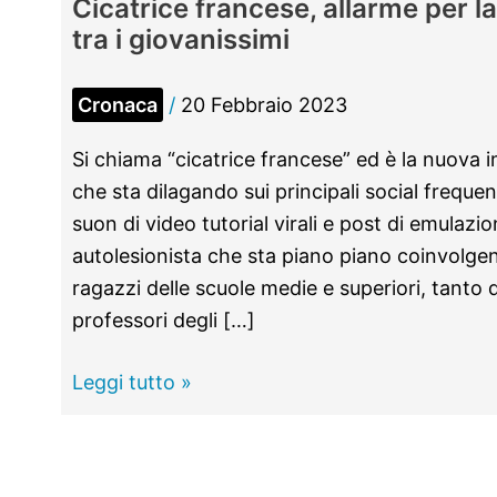
Cicatrice francese, allarme per la 
tra i giovanissimi
Cronaca
/
20 Febbraio 2023
Si chiama “cicatrice francese” ed è la nuova
che sta dilagando sui principali social frequen
suon di video tutorial virali e post di emulazi
autolesionista che sta piano piano coinvolge
ragazzi delle scuole medie e superiori, tanto da
professori degli […]
Cicatrice
Leggi tutto »
francese,
allarme
per