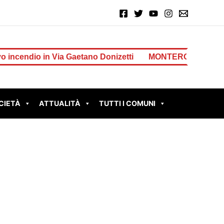
in Via Gaetano Donizetti
MONTEROTONDO – Perdita d’a
CIETÀ
ATTUALITÀ
TUTTI I COMUNI