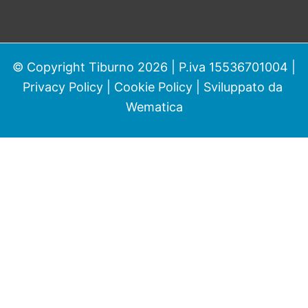
© Copyright Tiburno 2026 | P.iva 15536701004 |
Privacy Policy
|
Cookie Policy
| Sviluppato da
Wematica