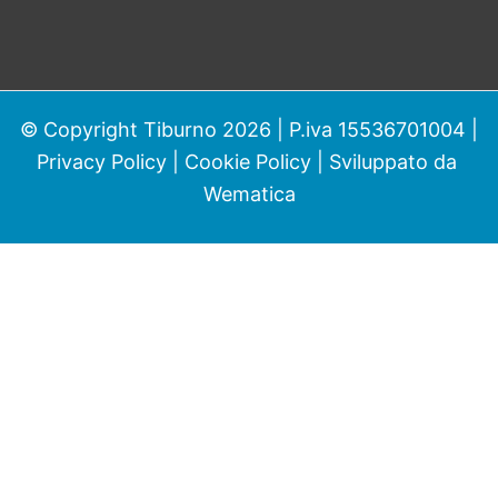
© Copyright Tiburno 2026 | P.iva 15536701004 |
Privacy Policy
|
Cookie Policy
| Sviluppato da
Wematica