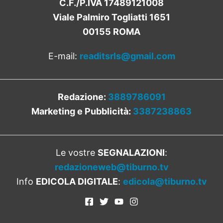
C.F./P.IVA 17489121008
Viale Palmiro Togliatti 1651
00155 ROMA
E-mail:
readitsrls@gmail.com
Redazione:
3889786091
Marketing e Pubblicità:
3387238863
Le vostre
SEGNALAZIONI
:
redazioneweb@tiburno.tv
Info
EDICOLA DIGITALE
:
edicola@tiburno.tv