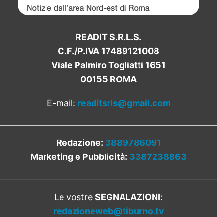
READIT S.R.L.S.
C.F./P.IVA 17489121008
Viale Palmiro Togliatti 1651
00155 ROMA
E-mail:
readitsrls@gmail.com
Redazione:
3889786091
Marketing e Pubblicità:
3387238863
Le vostre
SEGNALAZIONI
:
redazioneweb@tiburno.tv