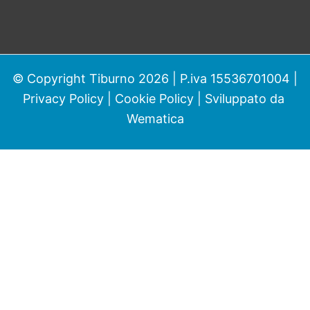
© Copyright Tiburno 2026 | P.iva 15536701004 |
Privacy Policy
|
Cookie Policy
| Sviluppato da
Wematica