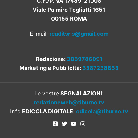
C.F./P.IVA 17489121008
Viale Palmiro Togliatti 1651
00155 ROMA
E-mail:
readitsrls@gmail.com
Redazione:
3889786091
Marketing e Pubblicità:
3387238863
Le vostre
SEGNALAZIONI
:
redazioneweb@tiburno.tv
Info
EDICOLA DIGITALE
:
edicola@tiburno.tv