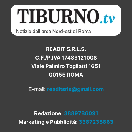
READIT S.R.L.S.
C.F./P.IVA 17489121008
Viale Palmiro Togliatti 1651
00155 ROMA
E-mail:
readitsrls@gmail.com
Redazione:
3889786091
Marketing e Pubblicità:
3387238863