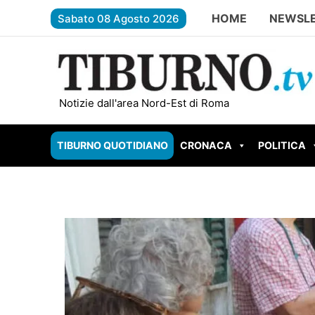
Vai
HOME
NEWSL
Sabato 08 Agosto 2026
al
contenuto
SUBIACO – Scout colpito da un fulmine sul Monte
Notizie dall'area Nord-Est di Roma
TIBURNO QUOTIDIANO
CRONACA
POLITICA