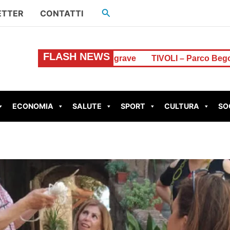
Cerca
ETTER
CONTATTI
FLASH NEWS
 Livata: è grave
TIVOLI – Parco Begozzi da un milione di
ECONOMIA
SALUTE
SPORT
CULTURA
SO