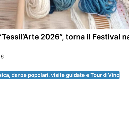
sil’Arte 2026”, torna il Festival n
26
ica, danze popolari, visite guidate e Tour diVino