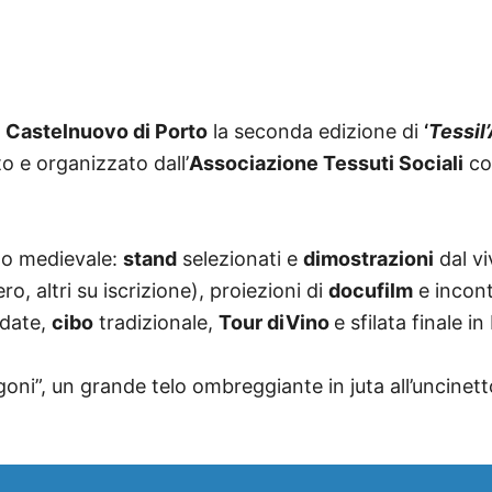
a
Castelnuovo di Porto
la seconda edizione di
‘
Tessil
o e organizzato dall’
Associazione Tessuti Sociali
col
go medievale:
stand
selezionati e
dimostrazioni
dal v
o, altri su iscrizione), proiezioni di
docufilm
e incont
uidate,
cibo
tradizionale,
Tour diVino
e sfilata finale i
agoni”, un grande telo ombreggiante in juta all’uncinet