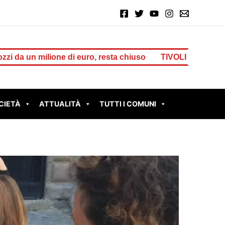
 euro, resta chiuso
TIVOLI – Cesurni e Martellona, ac
CIETÀ
ATTUALITÀ
TUTTI I COMUNI