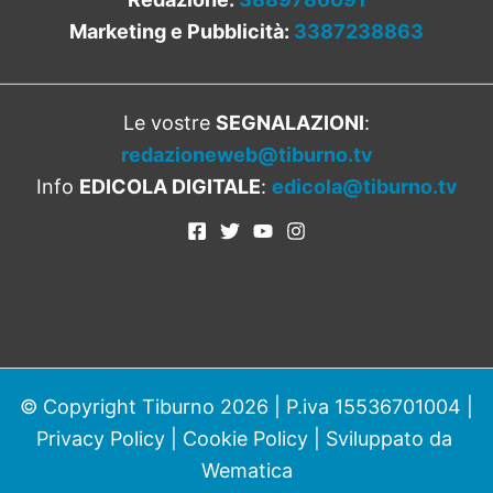
Marketing e Pubblicità:
3387238863
Le vostre
SEGNALAZIONI
:
redazioneweb@tiburno.tv
Info
EDICOLA DIGITALE
:
edicola@tiburno.tv
© Copyright Tiburno 2026 | P.iva 15536701004 |
Privacy Policy
|
Cookie Policy
| Sviluppato da
Wematica