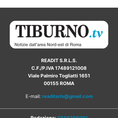
READIT S.R.L.S.
C.F./P.IVA 17489121008
Viale Palmiro Togliatti 1651
00155 ROMA
E-mail:
readitsrls@gmail.com
Redazione:
3889786091