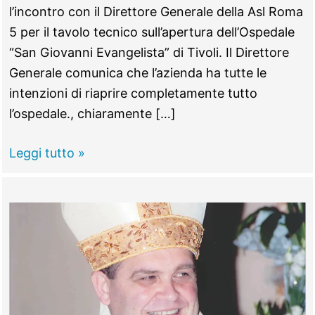
l’incontro con il Direttore Generale della Asl Roma
5 per il tavolo tecnico sull’apertura dell’Ospedale
“San Giovanni Evangelista” di Tivoli. Il Direttore
Generale comunica che l’azienda ha tutte le
intenzioni di riaprire completamente tutto
l’ospedale., chiaramente […]
TIVOLI
Leggi tutto »
–
Ospedale,
Asl
e
Sindacati
organizzano
i