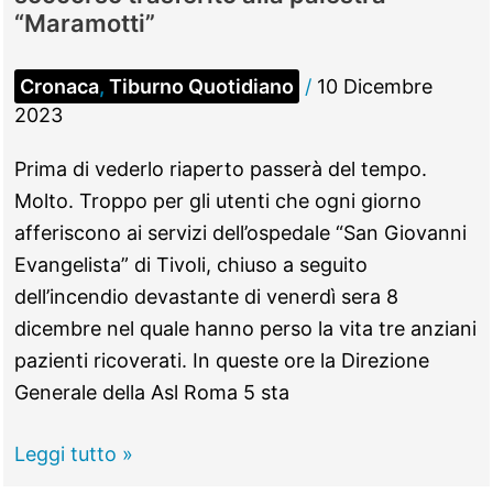
della
“Maramotti”
Asl?”
Cronaca
,
Tiburno Quotidiano
/
10 Dicembre
2023
Prima di vederlo riaperto passerà del tempo.
Molto. Troppo per gli utenti che ogni giorno
afferiscono ai servizi dell’ospedale “San Giovanni
Evangelista” di Tivoli, chiuso a seguito
dell’incendio devastante di venerdì sera 8
dicembre nel quale hanno perso la vita tre anziani
pazienti ricoverati. In queste ore la Direzione
Generale della Asl Roma 5 sta
TIVOLI
Leggi tutto »
–