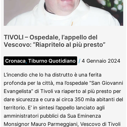
Reparti
per
la
riapertura
TIVOLI – Ospedale, l’appello del
Vescovo: “Riapritelo al più presto”
Cronaca
,
Tiburno Quotidiano
/
4 Gennaio 2024
L’incendio che lo ha distrutto è una ferita
profonda per la città, ma l’ospedale “San Giovanni
Evangelista” di Tivoli va riaperto al più presto per
dare sicurezza e cura ai circa 350 mila abitanti del
territorio. E’ in sintesi l’appello lanciato agli
amministratori pubblici da Sua Eminenza
Monsignor Mauro Parmeggiani, Vescovo di Tivoli