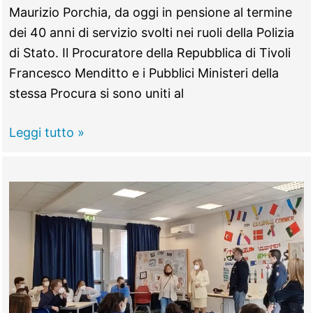
Maurizio Porchia, da oggi in pensione al termine
dei 40 anni di servizio svolti nei ruoli della Polizia
di Stato. Il Procuratore della Repubblica di Tivoli
Francesco Menditto e i Pubblici Ministeri della
stessa Procura si sono uniti al
TIVOLI
Leggi tutto »
–
Polizia,
il
Commissario
Capo
va
in
pensione