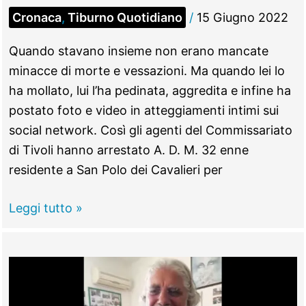
Cronaca
,
Tiburno Quotidiano
/
15 Giugno 2022
Quando stavano insieme non erano mancate
minacce di morte e vessazioni. Ma quando lei lo
ha mollato, lui l’ha pedinata, aggredita e infine ha
postato foto e video in atteggiamenti intimi sui
social network. Così gli agenti del Commissariato
di Tivoli hanno arrestato A. D. M. 32 enne
residente a San Polo dei Cavalieri per
TIVOLI
Leggi tutto »
–
Lei
lo
lascia,