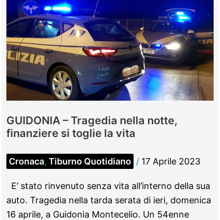
marijuana,
pusher
preso
con
231
chili
di
droga
GUIDONIA – Tragedia nella notte,
in
finanziere si toglie la vita
casa
Cronaca
,
Tiburno Quotidiano
/
17 Aprile 2023
E’ stato rinvenuto senza vita all’interno della sua
auto. Tragedia nella tarda serata di ieri, domenica
16 aprile, a Guidonia Montecelio. Un 54enne