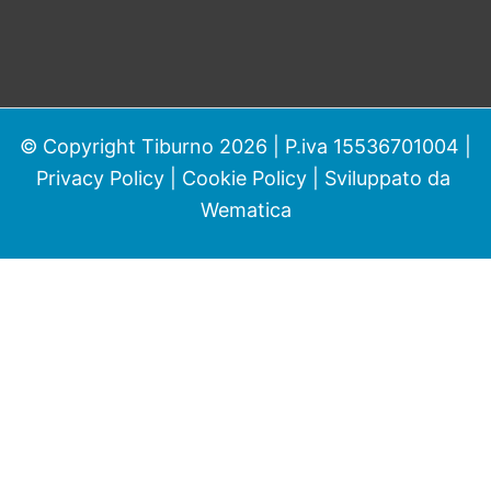
© Copyright Tiburno 2026 | P.iva 15536701004 |
Privacy Policy
|
Cookie Policy
| Sviluppato da
Wematica