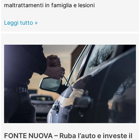
maltrattamenti in famiglia e lesioni
TIVOLI
Leggi tutto »
–
Pesta
la
compagna
e
la
minaccia
di
morte
col
coltello,
arrestato
FONTE NUOVA – Ruba l’auto e investe il