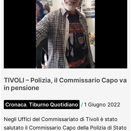
lui
posta
su
Facebook
le
foto
intime:
arrestato
TIVOLI – Polizia, il Commissario Capo va
in pensione
Cronaca
,
Tiburno Quotidiano
/
1 Giugno 2022
Negli Uffici del Commissariato di Tivoli è stato
salutato il Commissario Capo della Polizia di Stato