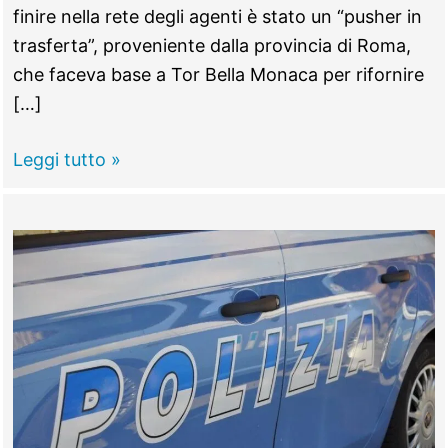
finire nella rete degli agenti è stato un “pusher in
trasferta”, proveniente dalla provincia di Roma,
che faceva base a Tor Bella Monaca per rifornire
[…]
ROMA
Leggi tutto »
EST
–
Lotta
allo
spaccio,
sei
arresti
e
un