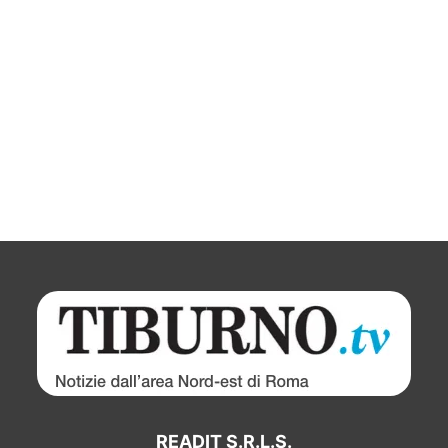
READIT S.R.L.S.