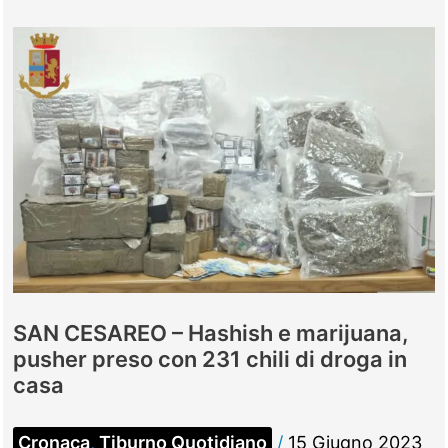
–
Ruba
l’auto
e
investe
il
garagista,
preso
22enne
colombiano
SAN CESAREO – Hashish e marijuana,
pusher preso con 231 chili di droga in
casa
Cronaca
,
Tiburno Quotidiano
/
15 Giugno 2023