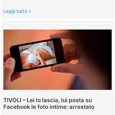
MARCELLINA
Leggi tutto »
–
“Fiele
e
Miele”,
il
cacciatore
di
orchi
presenta
il
suo
TIVOLI – Lei lo lascia, lui posta su
libro
Facebook le foto intime: arrestato