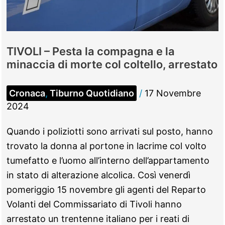
chilo
di
droga
sequestrato
TIVOLI – Pesta la compagna e la
minaccia di morte col coltello, arrestato
Cronaca
,
Tiburno Quotidiano
/
17 Novembre
2024
Quando i poliziotti sono arrivati sul posto, hanno
trovato la donna al portone in lacrime col volto
tumefatto e l’uomo all’interno dell’appartamento
in stato di alterazione alcolica. Così venerdì
pomeriggio 15 novembre gli agenti del Reparto
Volanti del Commissariato di Tivoli hanno
arrestato un trentenne italiano per i reati di