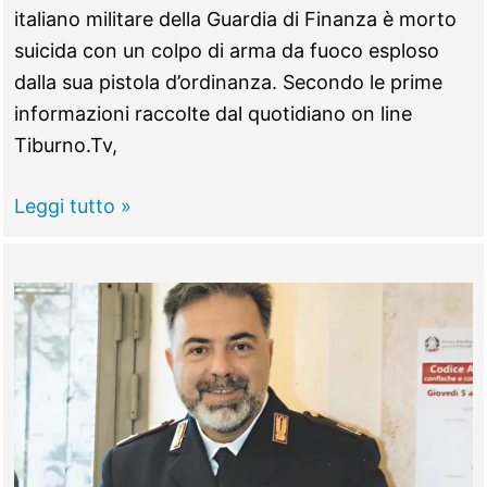
italiano militare della Guardia di Finanza è morto
suicida con un colpo di arma da fuoco esploso
dalla sua pistola d’ordinanza. Secondo le prime
informazioni raccolte dal quotidiano on line
Tiburno.Tv,
GUIDONIA
Leggi tutto »
–
Tragedia
nella
notte,
finanziere
si
toglie
la