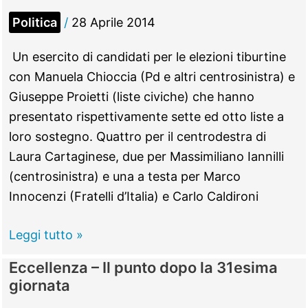
presentata
Politica
/
28 Aprile 2014
la
nuova
Un esercito di candidati per le elezioni tiburtine
guida
con Manuela Chioccia (Pd e altri centrosinistra) e
del
Giuseppe Proietti (liste civiche) che hanno
Cammino
presentato rispettivamente sette ed otto liste a
di
loro sostegno. Quattro per il centrodestra di
San
Laura Cartaginese, due per Massimiliano Iannilli
Benedetto
(centrosinistra) e una a testa per Marco
Innocenzi (Fratelli d’Italia) e Carlo Caldironi
Tutti
Leggi tutto »
i
Eccellenza – Il punto dopo la 31esima
candidati
giornata
al