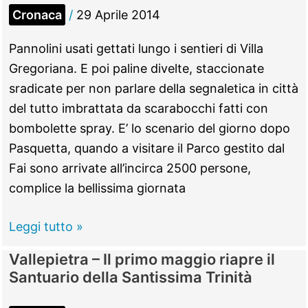
comunale
Cronaca
/
29 Aprile 2014
di
Guidonia
Pannolini usati gettati lungo i sentieri di Villa
Gregoriana. E poi paline divelte, staccionate
sradicate per non parlare della segnaletica in città
del tutto imbrattata da scarabocchi fatti con
bombolette spray. E’ lo scenario del giorno dopo
Pasquetta, quando a visitare il Parco gestito dal
Fai sono arrivate all’incirca 2500 persone,
complice la bellissima giornata
Tivoli
Leggi tutto »
–
Vallepietra – Il primo maggio riapre il
Atti
Santuario della Santissima Trinità
vandalici
e