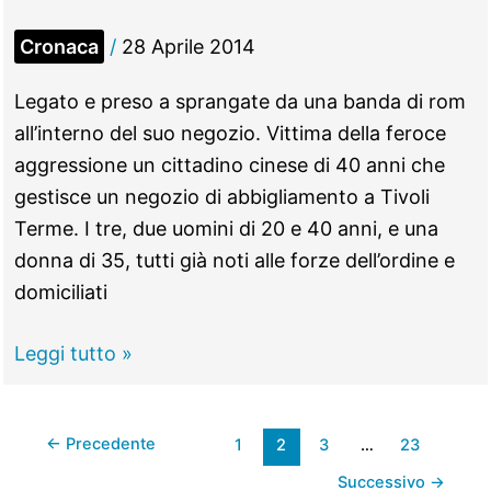
dopo
la
Cronaca
/
28 Aprile 2014
31esima
giornata
Legato e preso a sprangate da una banda di rom
all’interno del suo negozio. Vittima della feroce
aggressione un cittadino cinese di 40 anni che
gestisce un negozio di abbigliamento a Tivoli
Terme. I tre, due uomini di 20 e 40 anni, e una
donna di 35, tutti già noti alle forze dell’ordine e
domiciliati
Tivoli
Leggi tutto »
–
Negoziante
←
Precedente
1
2
3
…
23
cinese
legato
Successivo
→