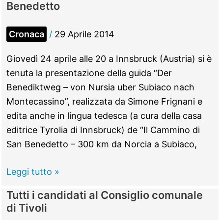
Benedetto
dei
Cartai
Cronaca
/
29 Aprile 2014
a
Firenze
Giovedì 24 aprile alle 20 a Innsbruck (Austria) si è
per
tenuta la presentazione della guida “Der
la
Benediktweg – von Nursia uber Subiaco nach
Mostra
Montecassino”, realizzata da Simone Frignani e
Internazionale
edita anche in lingua tedesca (a cura della casa
dell’Artigianato
editrice Tyrolia di Innsbruck) de “Il Cammino di
San Benedetto – 300 km da Norcia a Subiaco,
Subiaco
Leggi tutto »
–
Tutti i candidati al Consiglio comunale
Ad
di Tivoli
Innsbruck