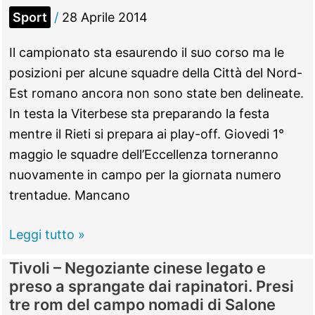
Consiglio
Sport
/
28 Aprile 2014
comunale
di
Il campionato sta esaurendo il suo corso ma le
Tivoli
posizioni per alcune squadre della Città del Nord-
Est romano ancora non sono state ben delineate.
In testa la Viterbese sta preparando la festa
mentre il Rieti si prepara ai play-off. Giovedi 1°
maggio le squadre dell’Eccellenza torneranno
nuovamente in campo per la giornata numero
trentadue. Mancano
Eccellenza
Leggi tutto »
–
Tivoli – Negoziante cinese legato e
Il
preso a sprangate dai rapinatori. Presi
punto
tre rom del campo nomadi di Salone