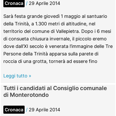
Cronaca
/
29 Aprile 2014
pannolini
sui
Sarà festa grande giovedì 1 maggio al santuario
sentieri:
della Trinità, a 1.300 metri di altitudine, nel
i
territorio del comune di Vallepietra. Dopo i 6 mesi
danni
di consueta chiusura invernale, il piccolo eremo
del
dove dall’XI secolo è venerata l’immagine delle Tre
post
Persone della Trinità apparsa sulla parete di
Pasquetta
roccia di una grotta, tornerà ad essere fino
a
Villa
Vallepietra
Leggi tutto »
Gregoriana
–
Tutti i candidati al Consiglio comunale
Il
di Monterotondo
primo
maggio
Cronaca
/
29 Aprile 2014
riapre