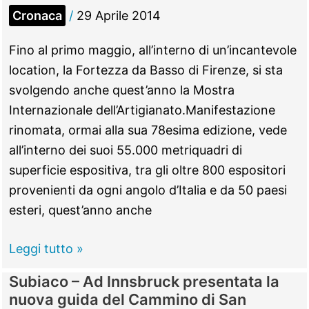
comunale
Cronaca
/
29 Aprile 2014
di
Monterotondo
Fino al primo maggio, all’interno di un’incantevole
location, la Fortezza da Basso di Firenze, si sta
svolgendo anche quest’anno la Mostra
Internazionale dell’Artigianato.Manifestazione
rinomata, ormai alla sua 78esima edizione, vede
all’interno dei suoi 55.000 metriquadri di
superficie espositiva, tra gli oltre 800 espositori
provenienti da ogni angolo d’Italia e da 50 paesi
esteri, quest’anno anche
Subiaco
Leggi tutto »
–
Subiaco – Ad Innsbruck presentata la
Il
nuova guida del Cammino di San
Borgo