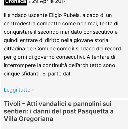
Cronaca
/
29 Aprile 2014
il
generale
Il sindaco uscente Eligio Rubeis, a capo di un
Guidoni.
centrodestra compatto come non mai, tenta di
Bertucci:
conquistare il secondo mandato consecutivo e
“Incarna
quindi entrare di diritto nella giovane storia
la
cittadina del Comune come il sindaco dei record
fierezza
per giorni di governo consecutivi. A tentare di
dei
interrompere la continuità dell’architetto sono
guidoniani”
cinque sfidanti. Si parte dal
Tutti
Leggi tutto »
i
Tivoli – Atti vandalici e pannolini sui
candidati
sentieri: i danni del post Pasquetta a
al
Villa Gregoriana
Consiglio