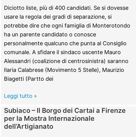
il
Diciotto liste, più di 400 candidati. Se si dovesse
Santuario
usare la regola dei gradi di separazione, si
della
potrebbe dire che ogni famiglia di Monterotondo
Santissima
ha un parente candidato o conosce
Trinità
personalmente qualcuno che punta al Consiglio
comunale. A sfidare il sindaco uscente Mauro
Alessandri (coalizione di centrosinistra) saranno
Ilaria Calabrese (Movimento 5 Stelle), Maurizio
Biagetti (Partto dei
Tutti
Leggi tutto »
i
Subiaco – Il Borgo dei Cartai a Firenze
candidati
per la Mostra Internazionale
al
dell’Artigianato
Consiglio