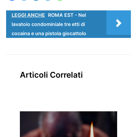
LEGGI ANCHE
ROMA EST - Nel
lavatoio condominiale tre etti di
cocaina e una pistola giocattolo
Articoli Correlati