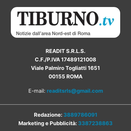
READIT S.R.L.S.
C.F./P.IVA 17489121008
Viale Palmiro Togliatti 1651
00155 ROMA
E-mail:
readitsrls@gmail.com
Redazione:
3889786091
Marketing e Pubblicità:
3387238863