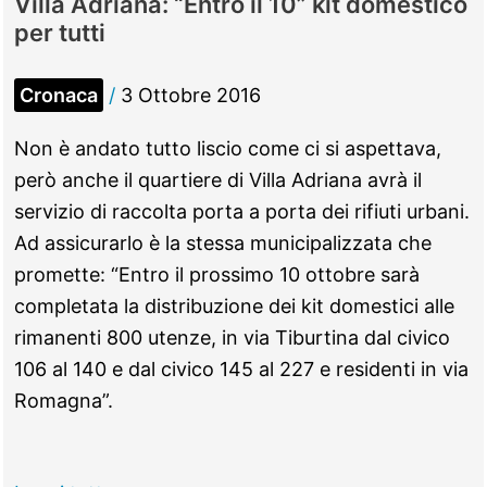
Villa Adriana: “Entro il 10” kit domestico
temporanea
per tutti
biblioteca
comunale,
Cronaca
/
3 Ottobre 2016
ecco
i
Non è andato tutto liscio come ci si aspettava,
tre
però anche il quartiere di Villa Adriana avrà il
spazi
servizio di raccolta porta a porta dei rifiuti urbani.
alternativi
Ad assicurarlo è la stessa municipalizzata che
promette: “Entro il prossimo 10 ottobre sarà
completata la distribuzione dei kit domestici alle
rimanenti 800 utenze, in via Tiburtina dal civico
106 al 140 e dal civico 145 al 227 e residenti in via
Romagna”.