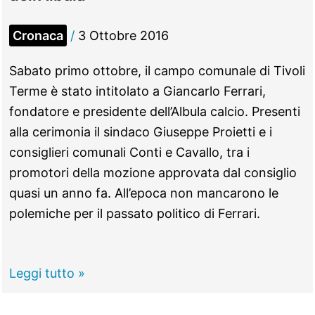
Real
Monterotondo
Cronaca
/
3 Ottobre 2016
Scalo:
arriva
Sabato primo ottobre, il campo comunale di Tivoli
l’ex
Terme è stato intitolato a Giancarlo Ferrari,
As
fondatore e presidente dell’Albula calcio. Presenti
Roma
alla cerimonia il sindaco Giuseppe Proietti e i
Di
consiglieri comunali Conti e Cavallo, tra i
Cerbo
promotori della mozione approvata dal consiglio
quasi un anno fa. All’epoca non mancarono le
polemiche per il passato politico di Ferrari.
Tivoli
Leggi tutto »
–
Stadio