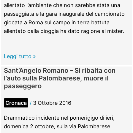
allertato l’ambiente che non sarebbe stata una
passeggiata e la gara inaugurale del campionato
giocata a Roma sul campo in terra battuta
allentato dalla pioggia ha dato ragione al mister.
Calcio,
Leggi tutto »
il
Sant’Angelo Romano – Si ribalta con
Nomentum
l’auto sulla Palombarese, muore il
comincia
passeggero
bene:
Ricci
Cronaca
/
3 Ottobre 2016
trova
il
Drammatico incidente nel pomerigigo di ieri,
gol
domenica 2 ottobre, sulla via Palombarese