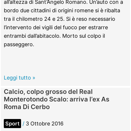
da
all’altezza di Sant’Angelo Romano. Un’auto con a
tre
bordo due cittadini di origini romene si è ribalta
punti
tra il chilometro 24 e 25. Si è reso necessario
allo
l’intervento dei vigili del fuoco per estrarre
scadere
entrambi dall’abitacolo. Morto sul colpo il
passeggero.
Sant’Angelo
Leggi tutto »
Romano
Calcio, colpo grosso del Real
–
Monterotondo Scalo: arriva l’ex As
Si
Roma Di Cerbo
ribalta
con
Sport
/
3 Ottobre 2016
l’auto