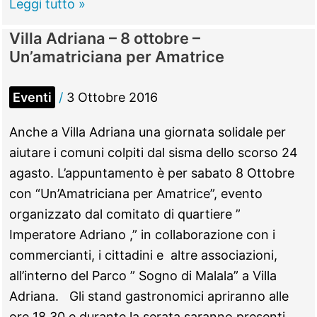
Tivoli
Leggi tutto »
–
Villa Adriana – 8 ottobre –
Rifiuti,
Un’amatriciana per Amatrice
raccolta
porta
Eventi
/
3 Ottobre 2016
a
porta
Anche a Villa Adriana una giornata solidale per
a
aiutare i comuni colpiti dal sisma dello scorso 24
Villa
agasto. L’appuntamento è per sabato 8 Ottobre
Adriana:
con “Un’Amatriciana per Amatrice”, evento
“Entro
organizzato dal comitato di quartiere ”
il
Imperatore Adriano ,” in collaborazione con i
10”
commercianti, i cittadini e altre associazioni,
kit
all’interno del Parco ” Sogno di Malala” a Villa
domestico
Adriana. Gli stand gastronomici apriranno alle
per
ore 18,30 e durante la serata saranno presenti