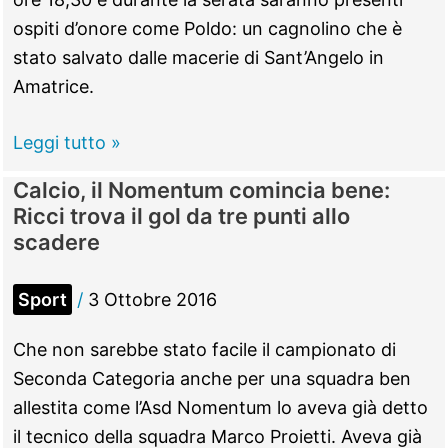
tutti
ospiti d’onore come Poldo: un cagnolino che è
stato salvato dalle macerie di Sant’Angelo in
Amatrice.
Villa
Leggi tutto »
Adriana
Calcio, il Nomentum comincia bene:
–
Ricci trova il gol da tre punti allo
8
scadere
ottobre
–
Sport
/
3 Ottobre 2016
Un’amatriciana
per
Che non sarebbe stato facile il campionato di
Amatrice
Seconda Categoria anche per una squadra ben
allestita come l’Asd Nomentum lo aveva già detto
il tecnico della squadra Marco Proietti. Aveva già