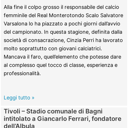
sulla
Alla fine il colpo grosso il responsabile del calcio
Palombarese,
femminile del Real Monterotondo Scalo Salvatore
muore
Varsalona lo ha piazzato a pochi giorni dall’avvio
il
del campionato. In questa stagione, definita dalla
passeggero
società di consacrazione, Cinzia Perri ha lavorato
molto soprattutto con giovani calciatrici.
Mancava il faro, quell’elemento che potesse dare
al complesso quel tocco di classe, esperienza e
professionalità.
Calcio,
Leggi tutto »
colpo
Tivoli – Stadio comunale di Bagni
grosso
intitolato a Giancarlo Ferrari, fondatore
del
dell’Albula