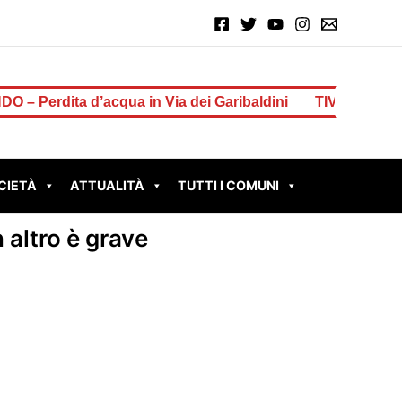
acqua in Via dei Garibaldini
TIVOLI – Il sindaco Innoc
CIETÀ
ATTUALITÀ
TUTTI I COMUNI
 altro è grave