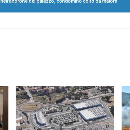
ell'androne del palazzo, condomino colto da malore