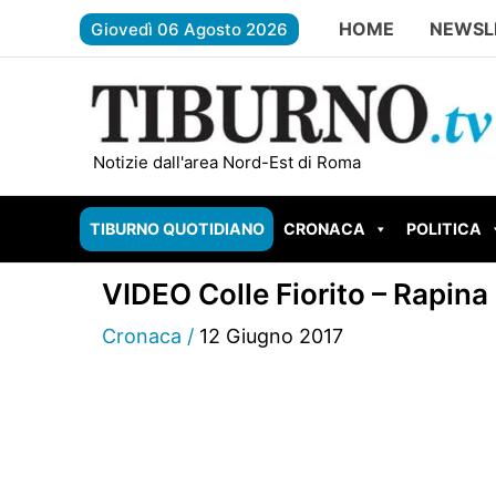
Vai
HOME
NEWSL
Giovedì 06 Agosto 2026
al
contenuto
GUIDONIA BRUCIA ANCORA: nuovo incendio
Notizie dall'area Nord-Est di Roma
TIBURNO QUOTIDIANO
CRONACA
POLITICA
VIDEO Colle Fiorito – Rapina 
Cronaca
/
12 Giugno 2017