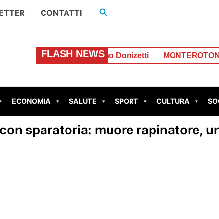
Cerca
ETTER
CONTATTI
FLASH NEWS
 in Via Gaetano Donizetti
MONTEROTONDO – Perdita d’
ECONOMIA
SALUTE
SPORT
CULTURA
SO
con sparatoria: muore rapinatore, un