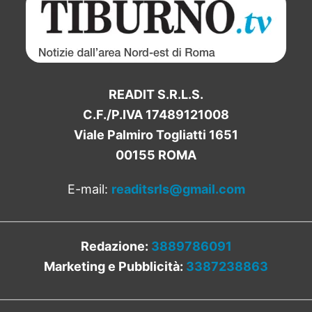
READIT S.R.L.S.
C.F./P.IVA 17489121008
Viale Palmiro Togliatti 1651
00155 ROMA
E-mail:
readitsrls@gmail.com
Redazione:
3889786091
Marketing e Pubblicità:
3387238863