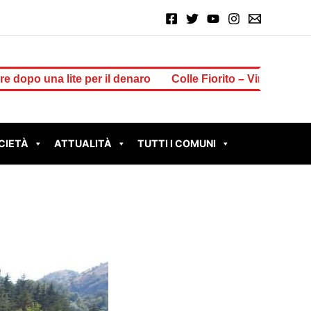
er il denaro
Colle Fiorito – Vinti 2 milioni di euro al Grat
CIETÀ
ATTUALITÀ
TUTTI I COMUNI