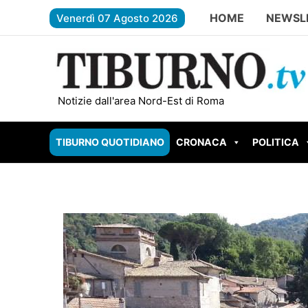
Vai
HOME
NEWSL
Venerdì 07 Agosto 2026
al
contenuto
TIVOLI – Cesurni e Martellona, accordo Regi
Notizie dall'area Nord-Est di Roma
TIBURNO QUOTIDIANO
CRONACA
POLITICA