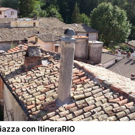
iazza con ItineraRIO