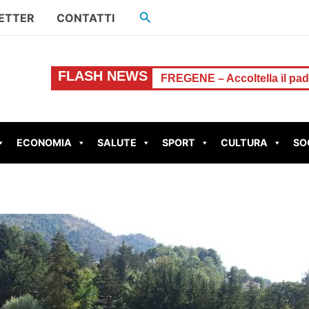
Cerca
ETTER
CONTATTI
FLASH NEWS
one-Comune
FREGENE – Accoltella il padre dopo una lite p
ECONOMIA
SALUTE
SPORT
CULTURA
SO