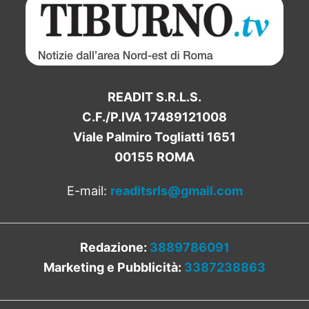
READIT S.R.L.S.
C.F./P.IVA 17489121008
Viale Palmiro Togliatti 1651
00155 ROMA
E-mail:
readitsrls@gmail.com
Redazione:
3889786091
Marketing e Pubblicità:
3387238863