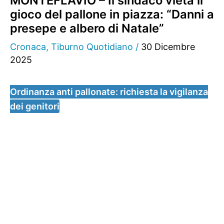
MONTEFLAVIO – Il sindaco vieta il
gioco del pallone in piazza: “Danni a
presepe e albero di Natale”
Cronaca
,
Tiburno Quotidiano
/
30 Dicembre
2025
Ordinanza anti pallonate: richiesta la vigilanza
dei genitori