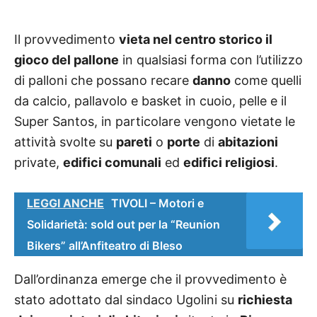
Il provvedimento
vieta
nel centro storico il
gioco del pallone
in qualsiasi forma con l’utilizzo
di palloni che possano recare
danno
come quelli
da calcio, pallavolo e basket in cuoio, pelle e il
Super Santos, in particolare vengono vietate le
attività svolte su
pareti
o
porte
di
abitazioni
private,
edifici comunali
ed
edifici religiosi
.
LEGGI ANCHE
TIVOLI – Motori e
Solidarietà: sold out per la “Reunion
Bikers” all’Anfiteatro di Bleso
Dall’ordinanza emerge che il provvedimento è
stato adottato dal sindaco Ugolini su
richiesta